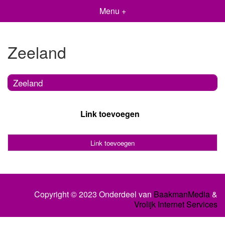
Menu +
Zeeland
Zeeland
Link toevoegen
Link toevoegen
Copyright © 2023 Onderdeel van
BaakmanMedia
&
Vrolijk Internet Services